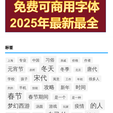
标签
习俗
中国
专业
作者
价格
上海
亲戚
冬天
元宵节
唐代
冬季
北京
农村
宋代
学校
孩子
很多人
寓意
工作
年初
攻略
时间
新年
手机
您的
技能
春节
春节期间
是一个
是一种
的人
梦幻西游
疫情
游戏
汤圆
玩家