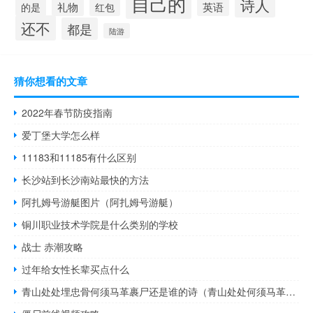
自己的
诗人
的是
礼物
红包
英语
还不
都是
陆游
猜你想看的文章
2022年春节防疫指南
爱丁堡大学怎么样
11183和11185有什么区别
长沙站到长沙南站最快的方法
阿扎姆号游艇图片（阿扎姆号游艇）
铜川职业技术学院是什么类别的学校
战士 赤潮攻略
过年给女性长辈买点什么
青山处处埋忠骨何须马革裹尸还是谁的诗（青山处处何须马革裹尸的意思）