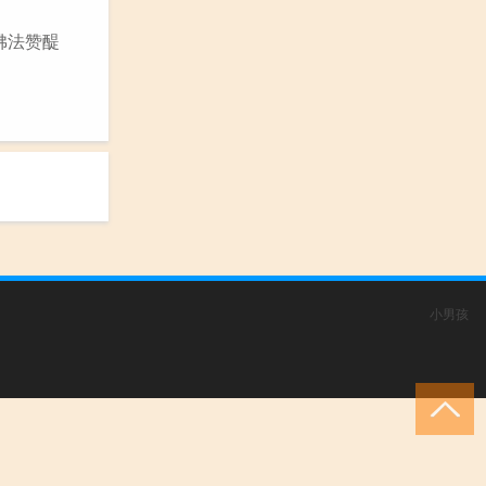
佛法赞醍
小男孩