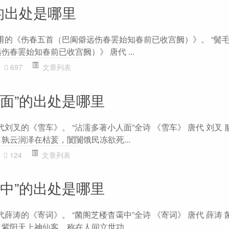
的出处是哪里
杜甫的《伤春五首（巴阆僻远伤春罢始知春前已收宫阙）》。 “鬓毛
伤春罢始知春前已收宫阙）》 唐代 ...
697
文章列表
人面”的出处是哪里
代刘叉的《雪车》。 “沾濡多著小人面”全诗 《雪车》 唐代 刘叉
孰云润泽在枯荄，闤闠饿民冻欲死...
124
文章列表
霭中”的出处是哪里
代薛涛的《寄词》。 “菌阁芝楼杳霭中”全诗 《寄词》 唐代 薛涛
紫阳天上神仙客，称在人间立世功...