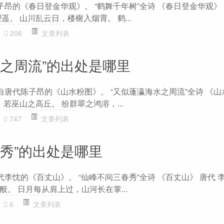
子昂的《春日登金华观》。 “鹤舞千年树”全诗 《春日登金华观》 
遥。 山川乱云日，楼榭入烟霄。 鹤...
206
文章列表
水之周流”的出处是哪里
自唐代陈子昂的《山水粉图》。 “又似蓬瀛海水之周流”全诗 《山
，若巫山之高丘。 纷群翠之鸿溶，...
747
文章列表
春秀”的出处是哪里
代李忱的《百丈山》。 “仙峰不间三春秀”全诗 《百丈山》 唐代 
。 日月每从肩上过，山河长在掌...
6
文章列表