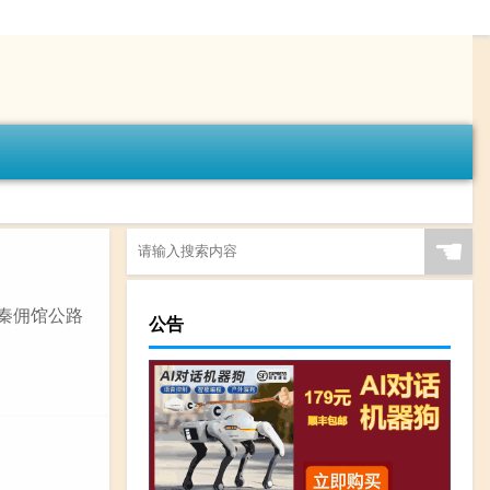
☚
与秦佣馆公路
公告