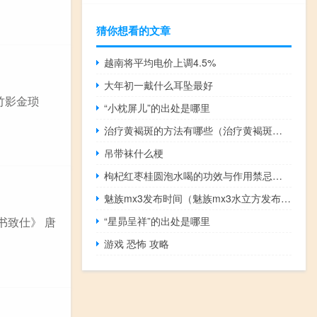
猜你想看的文章
越南将平均电价上调4.5%
大年初一戴什么耳坠最好
竹影金琐
“小枕屏儿”的出处是哪里
治疗黄褐斑的方法有哪些（治疗黄褐斑的方法）
吊带袜什么梗
枸杞红枣桂圆泡水喝的功效与作用禁忌（枸杞红枣桂圆泡水喝的功效与作用）
魅族mx3发布时间（魅族mx3水立方发布会）
“星昴呈祥”的出处是哪里
书致仕》 唐
游戏 恐怖 攻略