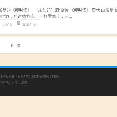
居易的《卯时酒》。 “未如卯时酒”全诗 《卯时酒》 唐代 白居易 
时酒，神速功力倍。 一杯置掌上，三...
515
文章列表
下一页
章
|
网站地图
|
疑难解答
陕ICP备05039492号
，我们会及时纠正，谢谢