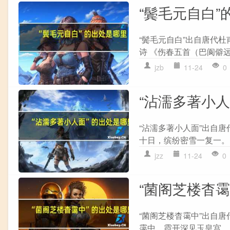
“鬓毛元自白”
“鬓毛元自白”出自唐代
诗 《伤春五首（巴阆僻远
jzb
11-24
0
“沾濡多著小
“沾濡多著小人面”出自唐
十日，缤纷密雪一复一。 
jzz
11-24
0
“菌阁芝楼杳
“菌阁芝楼杳霭中”出自唐
霭中，霞开深见玉皇宫。 