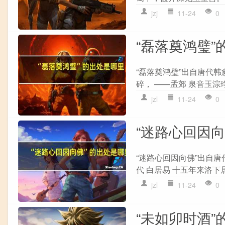
jzj
11-24
0
“磊落奠鸿璧”
“磊落奠鸿璧”出自唐代韩
碎， ——孟郊 泉音玉淙琤
jzl
11-24
0
“迷路心回因
“迷路心回因向佛”出自唐
代 白居易 十五年来洛下
jzl
11-24
0
“未如卯时酒”