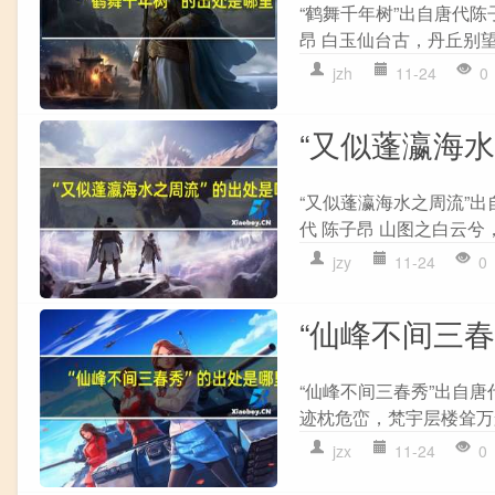
“鹤舞千年树”出自唐代陈
昂 白玉仙台古，丹丘别望
jzh
11-24
0
“又似蓬瀛海
“又似蓬瀛海水之周流”出
代 陈子昂 山图之白云兮
jzy
11-24
0
“仙峰不间三
“仙峰不间三春秀”出自唐
迹枕危峦，梵宇层楼耸万般
jzx
11-24
0