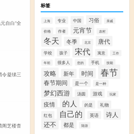
标签
习俗
中国
专业
上海
亲戚
元自白”全
元宵节
作者
价格
农村
冬天
唐代
冬季
北京
宋代
学校
孩子
寓意
工作
手机
很多人
您的
技能
年初
春节
攻略
时间
新年
 腊令凝绨三
春节期间
是一个
是一种
梦幻西游
游戏
汤圆
玩家
的人
疫情
的是
礼物
自己的
诗人
红包
英语
还不
都是
 菌阁芝楼杳
陆游