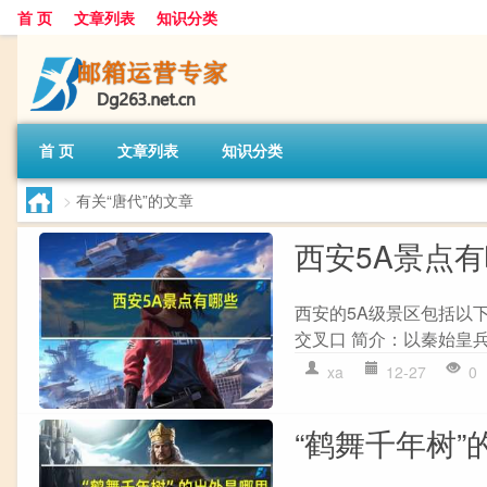
首 页
文章列表
知识分类
首 页
文章列表
知识分类
>
有关“唐代”的文章
西安5A景点
西安的5A级景区包括以下
交叉口 简介：以秦始皇兵
xa
12-27
0
“鹤舞千年树”