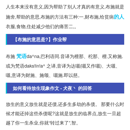
人生本来没有意义,因为帮助了别人才真的有意义,布施就是
的人
施舍,帮助的意思,布施的方法有三种:一,财布施,给贫病
衣服,食物,住处减少他们的痛苦二,。
【布施的意思是?】作业帮
梵语
布施
da^na,巴利语同.音译为檀那、柁那、檀.又称施.
或为梵语daks!in!a^ 之译,音译为达嚫(嚫又作嚫)、大嚫、
嚫,意译为财施、施颂、嚫施.即以慈。
如何看待放生现象作文 - 犬夜丶 的回答
放生的意义放生就是还债,还多生多劫的杀债。 那要什么时
候才能还掉这些杀债呢?这就是放生的临界点,放生一旦超
越了你一生杀业,你就“转过来了”,智。