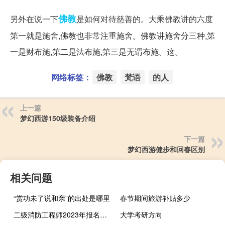
佛教
另外在说一下
是如何对待慈善的。大乘佛教讲的六度
第一就是施舍,佛教也非常注重施舍。佛教讲施舍分三种,第
一是财布施,第二是法布施,第三是无谓布施。这。
网络标签：
佛教
梵语
的人
上一篇
梦幻西游150级装备介绍
下一篇
梦幻西游健步和回春区别
相关问题
“赏功未了说和亲”的出处是哪里
春节期间旅游补贴多少
二级消防工程师2023年报名时间是什么时候
大学考研方向