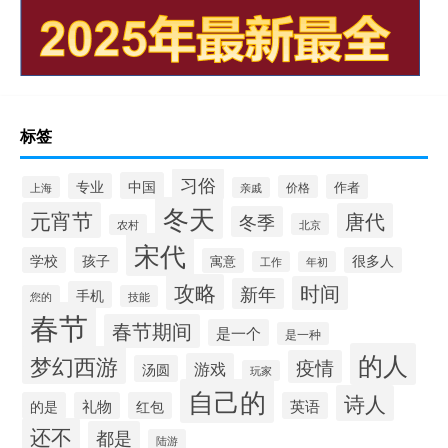
标签
习俗
中国
专业
作者
价格
上海
亲戚
冬天
元宵节
唐代
冬季
北京
农村
宋代
学校
孩子
很多人
寓意
工作
年初
攻略
时间
新年
手机
您的
技能
春节
春节期间
是一个
是一种
的人
梦幻西游
疫情
游戏
汤圆
玩家
自己的
诗人
的是
礼物
红包
英语
还不
都是
陆游