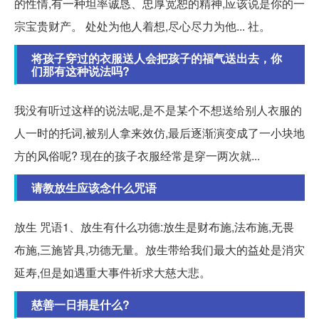
的性情,有一种坦率诚恳、忠厚宽恕的精神,应该说是你的一
宗宝贵财产。 处处为他人着想,尽心尽力为他... 社。
将孩子穿过的衣服送人会把孩子的福气送出去，你
们那有这种说法吗?
我没有听过这样的说法呢,是不是某个不想送给别人衣服的
人一时的托词,被别人拿来效仿,最后逐渐演变成了一小块地
方的风俗呢? 现在的孩子衣服经常是穿一两次就...
请教放生应该念什么咒语
放生 咒语1、放生有什么功德:放生是财布施,法布施,无畏
布施,三施皆具,功德无量。放生带给我们最大的益处是消灾
延寿,但是如遇重大事件祈求大慈大悲。
慈善一日捐是什么?