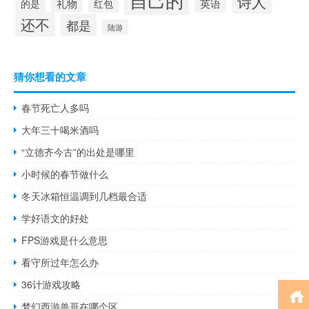
诗人
的是
礼物
红包
英语
还不
都是
陆游
猜你想看的文章
春节死亡人多吗
大年三十喝米酒吗
“立德齐今古”的出处是哪里
小时候的春节做什么
冬天冰箱恒温调到几档最合适
学好语文的好处
FPS游戏是什么意思
看守所过年怎么办
36计游戏攻略
梦幻西游兽哥在哪个区