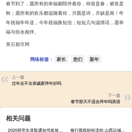
春节到了，愿所有的幸福都陪伴着你，仰首是春，俯首是
秋；愿所有的欢乐都追随着你，月圆是诗，月缺是画！年
年祝福年年送，今年祝福换短信；短短几句温情话，愿幸
福与你永相伴。
黄石都市网
网络标签：
家长
您们
新年
上一篇
过年去不去亲戚家拜年好吗
下一篇
春节那天不适合拜年吗英语
相关问题
2020研究生录取通知书发放推迟（2020研究生录取通知书发放时间）
银行股权纷纷流拍 山西运城农商行拿下中原银行股权