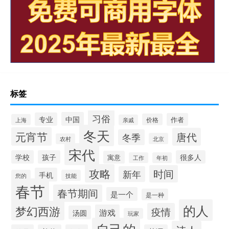
标签
习俗
中国
专业
作者
价格
上海
亲戚
冬天
元宵节
唐代
冬季
北京
农村
宋代
学校
孩子
很多人
寓意
工作
年初
攻略
时间
新年
手机
您的
技能
春节
春节期间
是一个
是一种
的人
梦幻西游
疫情
游戏
汤圆
玩家
自己的