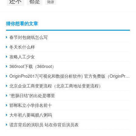
还不
都是
陆游
猜你想看的文章
春节封包烧纸怎么写
冬天长什么样
攻略人工少女
360root下载（360root）
OriginPro2017(可视化和数据分析软件) 官方免费版（OriginPro2017(可视化和数据分析软件) 官方免费版功能简介）
北京企业工商变更流程（北京工商地址变更流程）
“愁肠日结”的出处是哪里
邯郸私立小学排名前十
大年初八要喝腊八粥吗
谎言背后的演职员 站在你背后演员表