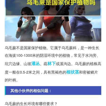
乌毛蕨不是国家保护植物。它属于乌毛蕨科，是一种生长
在海拔100-1300米的阴湿环境中的植物，常见于水沟旁、
灌丛
林下
坑穴边缘、山坡
、疏
或溪沟边。乌毛蕨的植株高
根状茎
度一般在0.5-2米之间，具有黑褐色的
和密被鳞片
的叶柄。
其他小伙伴的相似问题：
乌毛蕨的生长环境有哪些要求？