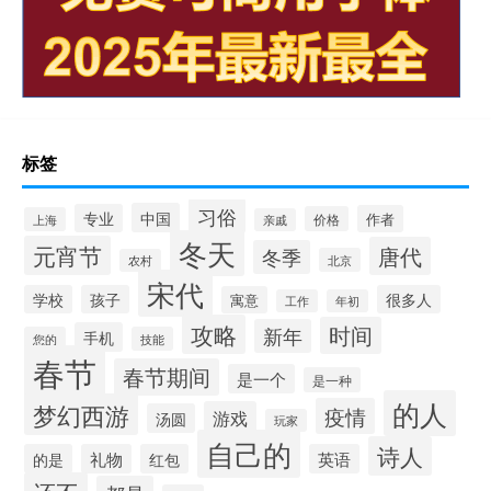
标签
习俗
中国
专业
作者
价格
上海
亲戚
冬天
元宵节
唐代
冬季
北京
农村
宋代
学校
孩子
很多人
寓意
工作
年初
攻略
时间
新年
手机
您的
技能
春节
春节期间
是一个
是一种
的人
梦幻西游
疫情
游戏
汤圆
玩家
自己的
诗人
的是
礼物
红包
英语