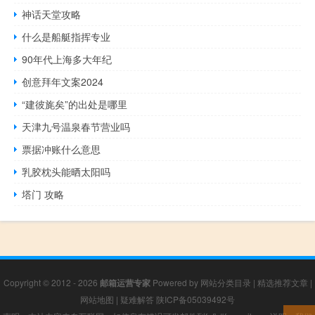
神话天堂攻略
什么是船艇指挥专业
90年代上海多大年纪
创意拜年文案2024
“建彼旄矣”的出处是哪里
天津九号温泉春节营业吗
票据冲账什么意思
乳胶枕头能晒太阳吗
塔门 攻略
Copyright © 2012 - 2026
邮箱运营专家
Powered by
网站分类目录
|
精选推荐文章
|
网站地图
|
疑难解答
陕ICP备05039492号