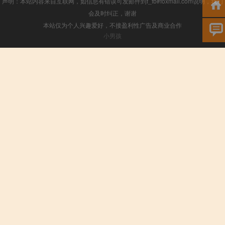
声明：本站内容来自互联网，如信息有错误可发邮件到f_fb#foxmail.com说明，我们
会及时纠正，谢谢
本站仅为个人兴趣爱好，不接盈利性广告及商业合作
小男孩