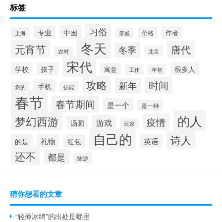
标签
习俗
中国
专业
作者
价格
上海
亲戚
冬天
元宵节
唐代
冬季
北京
农村
宋代
学校
孩子
很多人
寓意
工作
年初
攻略
时间
新年
手机
您的
技能
春节
春节期间
是一个
是一种
的人
梦幻西游
疫情
游戏
汤圆
玩家
自己的
诗人
的是
礼物
红包
英语
还不
都是
陆游
猜你想看的文章
“轻薄冰绡”的出处是哪里