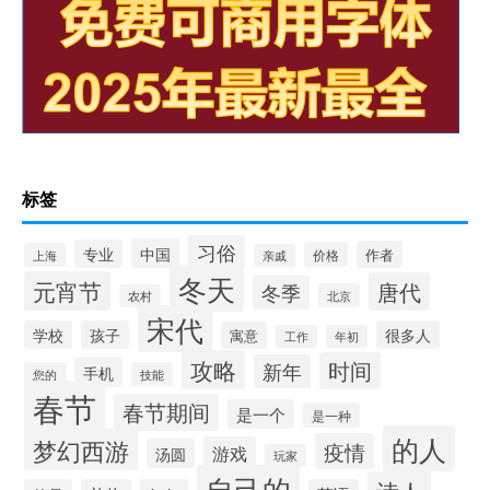
标签
习俗
中国
专业
作者
价格
上海
亲戚
冬天
元宵节
唐代
冬季
北京
农村
宋代
学校
孩子
很多人
寓意
工作
年初
攻略
时间
新年
手机
您的
技能
春节
春节期间
是一个
是一种
的人
梦幻西游
疫情
游戏
汤圆
玩家
自己的