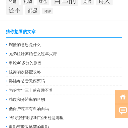
诗人
的是
礼物
红包
英语
还不
都是
陆游
猜你想看的文章
蜿蜑的意思是什么
兄弟姐妹离婚怎么过年买房
申论40多分的原因
炫舞初次搭配攻略
卧铺春节卖无座票吗
为啥大年三十熬夜睡不着
精度和分辨率的区别
低保户过年有粮油面吗
“却寻残梦独多时”的出处是哪里
电影资源攻略菌的电影