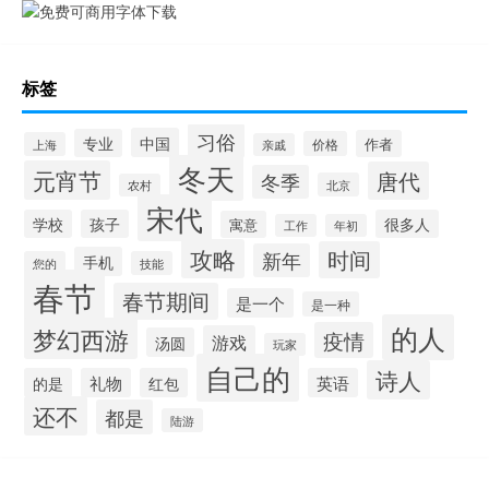
标签
习俗
中国
专业
作者
价格
上海
亲戚
冬天
元宵节
唐代
冬季
北京
农村
宋代
学校
孩子
很多人
寓意
工作
年初
攻略
时间
新年
手机
您的
技能
春节
春节期间
是一个
是一种
的人
梦幻西游
疫情
游戏
汤圆
玩家
自己的
诗人
的是
礼物
红包
英语
还不
都是
陆游