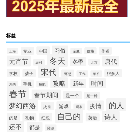
标签
习俗
中国
专业
作者
价格
上海
亲戚
冬天
元宵节
唐代
冬季
北京
农村
宋代
学校
孩子
很多人
寓意
工作
年初
攻略
时间
新年
手机
您的
技能
春节
春节期间
是一个
是一种
的人
梦幻西游
疫情
游戏
汤圆
玩家
自己的
诗人
的是
礼物
红包
英语
还不
都是
陆游