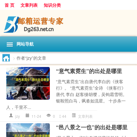
首 页
文章列表
知识分类
网站导航
>
作者“jzy”的文章
“意气素霓生”的出处是哪里
“意气素霓生”出自唐代李白的《侠客
行》。 “意气素霓生”全诗 《侠客行》
唐代 李白 赵客缦胡缨，吴钩霜雪明。
银鞍照白马，飒沓如流星。 十步杀一
人，千里不...
jzy
11-24
0
44
文章列表
“邑八景之一也”的出处是哪里