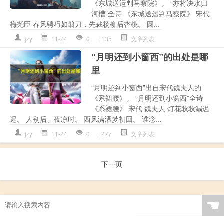
《东城送运判马察院》。 “亦将决水归
河槽”全诗 《东城送运判马察院》 宋代
梅尧臣 春风骋巧如翦刀，先裁杨柳后杏桃。 圆...
jzy
11-24
0
135
文章列表
“月明还到小窗西”的出处是哪
里
“月明还到小窗西”出自宋代魏夫人的
《系裙腰》。 “月明还到小窗西”全诗
《系裙腰》 宋代 魏夫人 灯花耿耿漏迟
迟。 人别后、夜凉时。 西风潇洒梦初回。 谁念...
jzy
11-24
0
277
文章列表
下一页
☚