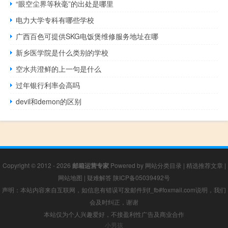
“眼空尘界等秋毫”的出处是哪里
电力大学专科有哪些学校
广西百色可提供SKG电饭煲维修服务地址在哪
新乡医学院是什么类别的学校
空水共澄鲜的上一句是什么
过年银行利率会高吗
devil和demon的区别
Copyright © 2012 - 2026
邮箱运营专家
Powered by
网站分类目录
|
精选推荐文章
|
网站地图
|
疑难解答
陕ICP备05039492号
声明：本站内容来自互联网，如信息有错误可发邮件到f_fb#foxmail.com说明，我们
会及时纠正，谢谢
本站仅为个人兴趣爱好，不接盈利性广告及商业合作
小男孩