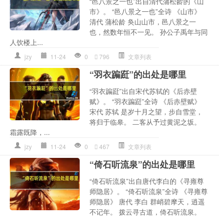
“邑八景之一也”出自清代蒲松龄的《山
市》。 “邑八景之一也”全诗 《山市》
清代 蒲松龄 奂山山市，邑八景之一
也，然数年恒不一见。 孙公子禹年与同
人饮楼上...
jzy
11-24
0
796
文章列表
“羽衣蹁跹”的出处是哪里
“羽衣蹁跹”出自宋代苏轼的《后赤壁
赋》。 “羽衣蹁跹”全诗 《后赤壁赋》
宋代 苏轼 是岁十月之望，步自雪堂，
将归于临皋。 二客从予过黄泥之坂。
霜露既降，...
jzy
11-24
0
467
文章列表
“倚石听流泉”的出处是哪里
“倚石听流泉”出自唐代李白的《寻雍尊
师隐居》。 “倚石听流泉”全诗 《寻雍尊
师隐居》 唐代 李白 群峭碧摩天，逍遥
不记年。 拨云寻古道，倚石听流泉。