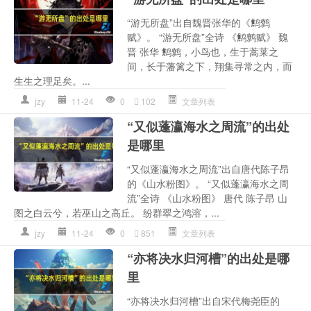
“游无所盘”出自魏晋张华的《鹪鹩
赋》。 “游无所盘”全诗 《鹪鹩赋》 魏
晋 张华 鹪鹩，小鸟也，生于蒿莱之
间，长于藩篱之下，翔集寻常之内，而
生生之理足矣。...
jzy
11-24
0
102
文章列表
“又似蓬瀛海水之周流”的出处
是哪里
“又似蓬瀛海水之周流”出自唐代陈子昂
的《山水粉图》。 “又似蓬瀛海水之周
流”全诗 《山水粉图》 唐代 陈子昂 山
图之白云兮，若巫山之高丘。 纷群翠之鸿溶，...
jzy
11-24
0
851
文章列表
“亦将决水归河槽”的出处是哪
里
“亦将决水归河槽”出自宋代梅尧臣的