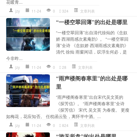
花暖青...
jzy
11-24
0
324
文章列表
“一楼空翠回薄”的出处是哪里
“一楼空翠回薄”出自清代徐灿的《念奴
娇·西湖雨感次素庵韵》。 “一楼空翠回
薄”全诗 《念奴娇·西湖雨感次素庵韵》
清代 徐灿 雨窗闲话，叹浮生何必，是
今非昨...
jzy
11-24
0
28
文章列表
“雨声楼阁春寒里”的出处是哪
里
“雨声楼阁春寒里”出自宋代吴文英的
《探芳信》。 “雨声楼阁春寒里”全诗
《探芳信》 宋代 吴文英 为春瘦。 更瘦
如梅花，花应知否。 任枕函云坠，离怀半中酒。...
jzy
11-24
0
824
文章列表
“游无所盘”的出处是哪里