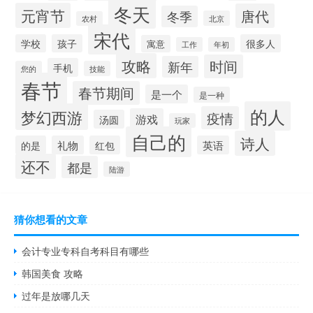
冬天
元宵节
唐代
冬季
北京
农村
宋代
学校
孩子
很多人
寓意
工作
年初
攻略
时间
新年
手机
您的
技能
春节
春节期间
是一个
是一种
的人
梦幻西游
疫情
游戏
汤圆
玩家
自己的
诗人
的是
礼物
红包
英语
还不
都是
陆游
猜你想看的文章
会计专业专科自考科目有哪些
韩国美食 攻略
过年是放哪几天