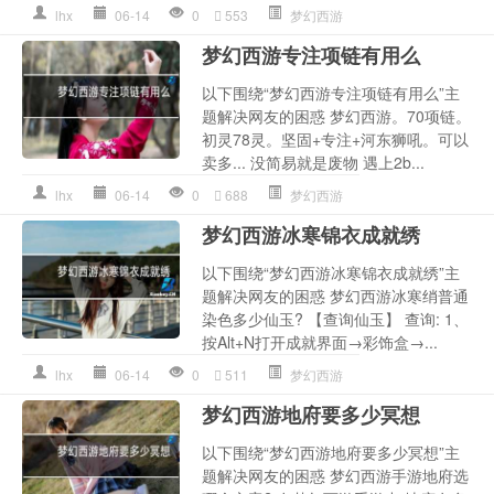
lhx
06-14
0
553
梦幻西游
梦幻西游专注项链有用么
以下围绕“梦幻西游专注项链有用么”主
题解决网友的困惑 梦幻西游。70项链。
初灵78灵。坚固+专注+河东狮吼。可以
卖多... 没简易就是废物 遇上2b...
lhx
06-14
0
688
梦幻西游
梦幻西游冰寒锦衣成就绣
以下围绕“梦幻西游冰寒锦衣成就绣”主
题解决网友的困惑 梦幻西游冰寒绡普通
染色多少仙玉? 【查询仙玉】 查询: 1、
按Alt+N打开成就界面→彩饰盒→...
lhx
06-14
0
511
梦幻西游
梦幻西游地府要多少冥想
以下围绕“梦幻西游地府要多少冥想”主
题解决网友的困惑 梦幻西游手游地府选