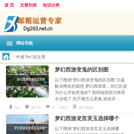
首 页
文章列表
知识分类
网站导航
>
作者“lhx”的文章
梦幻西游变鬼的区别图
以下围绕“梦幻西游变鬼的区别图”主题
解决网友的困惑 梦幻西游里，你们区是
为什么开始变鬼的? 我得端游因为将军
令没电了,也不懂怎么更换,就放弃...
lhx
06-15
0
964
梦幻西游
梦幻西游龙宫灵玉选择哪个
以下围绕“梦幻西游龙宫灵玉选择哪