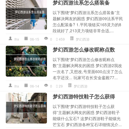
梦幻西游法系怎么搭装备
以下围绕“梦幻西游法系怎么搭装备”主
题解决网友的困惑 梦幻西游09法系平民
怎么配装备? 1.平民项链买165灵力的8
段就好了,213灵力项链非常合适,...
lhx
06-15
0
459
梦幻西游
梦幻西游怎么修改昵称点数
以下围绕“梦幻西游怎么修改昵称点
数”主题解决网友的困惑 梦幻西游2我改
一次名了,又想改,号里面600点没了怎么
名字还没... 玩家可在长安金銮殿77...
lhx
06-14
0
29
梦幻西游
梦幻西游特技鞋子怎么获得
以下围绕“梦幻西游特技鞋子怎么获
得”主题解决网友的困惑 梦幻西游鞋子
能镶什么宝石? 这梦幻西游鞋子能镶光
芒宝石 梦幻西游各种宝石详细情况介...