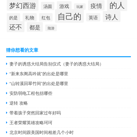
的人
梦幻西游
疫情
游戏
汤圆
玩家
自己的
诗人
的是
礼物
红包
英语
还不
都是
陆游
猜你想看的文章
妻子的诱惑大结局告别仪式（妻子的诱惑大结局）
“新来东阁高吟就”的出处是哪里
“山转溪回翠竹间”的出处是哪里
安防弱电工程包括哪些
逆转 攻略
带着孩子突然回家过年好吗
王者荣耀英雄攻略珂珂
北京时间跟美国时间相差几个小时