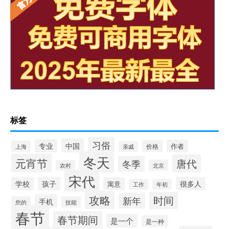
标签
习俗
中国
专业
作者
价格
上海
亲戚
冬天
元宵节
唐代
冬季
北京
农村
宋代
学校
孩子
很多人
寓意
工作
年初
攻略
时间
新年
手机
您的
技能
春节
春节期间
是一个
是一种