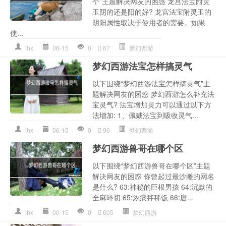
个”主题解决网友的困惑 龙宫法宝附灵
玉阴的还是阳的好? 龙宫法宝附灵玉的
阴阳属性取决于使用者的需要。如果
使...
lhx
06-15
0
67
梦幻西游
梦幻西游法宝怎样搞灵气
以下围绕“梦幻西游法宝怎样搞灵气”主
题解决网友的困惑 梦幻西游怎么补充法
宝灵气? 法宝增加灵力可以通过以下方
法增加: 1、佩戴法宝到吸收灵气...
lhx
06-15
0
96
梦幻西游
梦幻西游兽哥在哪个区
以下围绕“梦幻西游兽哥在哪个区”主题
解决网友的困惑 你曾起过最沙雕的网名
是什么? 63:神秘的巨根男孩 64:沉默的
全麻环切 65:浓痰拌稀饭 66:唐...
lhx
06-15
0
605
梦幻西游