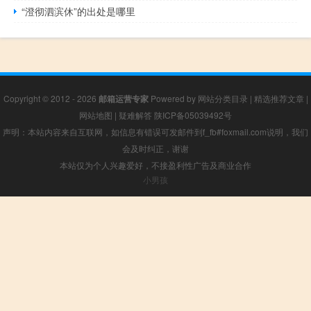
“澄彻泗滨休”的出处是哪里
Copyright © 2012 - 2026
邮箱运营专家
Powered by
网站分类目录
|
精选推荐文章
|
网站地图
|
疑难解答
陕ICP备05039492号
声明：本站内容来自互联网，如信息有错误可发邮件到f_fb#foxmail.com说明，我们
会及时纠正，谢谢
本站仅为个人兴趣爱好，不接盈利性广告及商业合作
小男孩