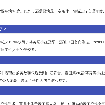
要年满18岁。此外，还需要满足一定条件，包括进行心理评估
了？
nrada在2017年获得了蒂芙尼小姐冠军，还被中国富商娶走。Yoshi Ri
泰国变性人中的佼佼者。
中表现出的美貌和气质受到广泛赞赏。泰国第20届“蒂芬妮小姐
值和身材令人羡慕，展示了变性人的自信和魅力。
行了变性手术。宝儿出生于泰国普吉岛，是一位著名的泰国变性女