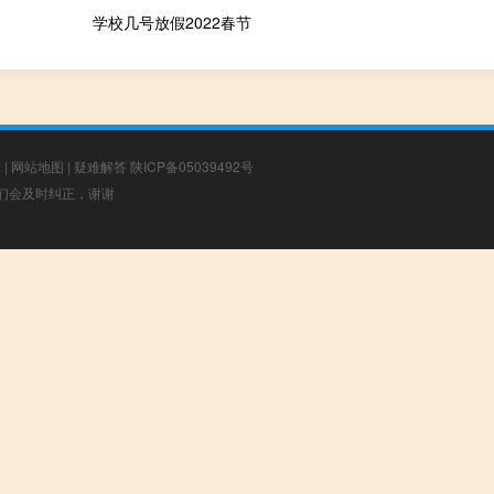
学校几号放假2022春节
章
|
网站地图
|
疑难解答
陕ICP备05039492号
，我们会及时纠正，谢谢