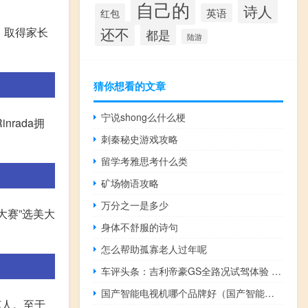
自己的
诗人
红包
英语
还不
、取得家长
都是
陆游
猜你想看的文章
宁说shong么什么梗
nrada拥
刺秦秘史游戏攻略
留学考雅思考什么类
矿场物语攻略
万分之一是多少
大赛”选美大
身体不舒服的诗句
怎么帮助孤寡老人过年呢
车评头条：吉利帝豪GS全路况试驾体验 综合实力够
国产智能电视机哪个品牌好（国产智能电视机哪个牌子质量好）
艺人。至于