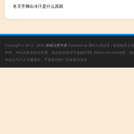
冬天手脚出冷汗是什么原因
Copyright © 2012 - 2026
邮箱运营专家
Powered by
网站分类目录
|
精选推荐文
声明：本站内容来自互联网，如信息有错误可发邮件到f_fb#foxmail.com说明
本站仅为个人兴趣爱好，不接盈利性广告及商业合作