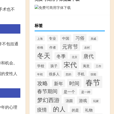
手术也不
标签
习俗
中国
专业
上海
亲戚
并不包括通
元宵节
作者
价格
农村
冬天
唐代
冬季
北京
宋代
持和机会。
学校
孩子
寓意
工作
国的变性人
手机
很多人
您的
技能
年初
春节
攻略
时间
新年
春节期间
是一个
是一种
梦幻西游
游戏
汤圆
玩家
少年的心理
的人
疫情
的是
礼物