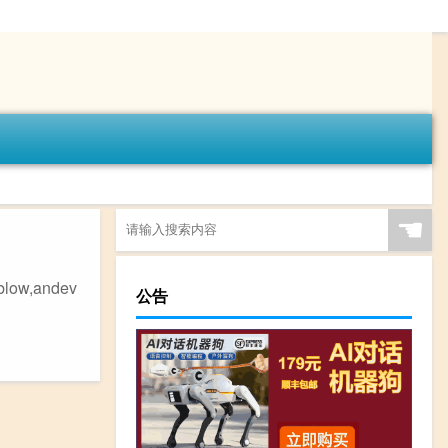
☚
low,andev
公告