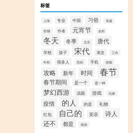
标签
习俗
中国
专业
上海
亲戚
元宵节
作者
价格
农村
冬天
唐代
冬季
北京
宋代
学校
孩子
寓意
工作
手机
很多人
您的
技能
年初
春节
攻略
时间
新年
春节期间
是一个
是一种
梦幻西游
游戏
汤圆
玩家
的人
疫情
的是
礼物
自己的
诗人
红包
英语
还不
都是
陆游