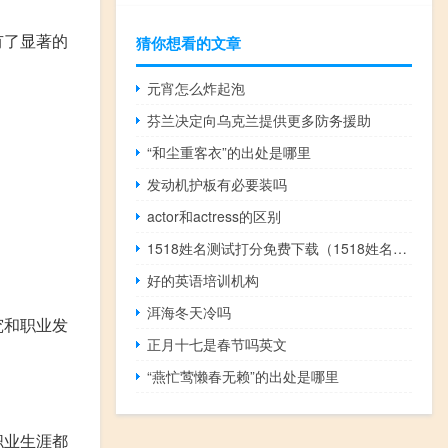
有了显著的
猜你想看的文章
元宵怎么炸起泡
芬兰决定向乌克兰提供更多防务援助
“和尘重客衣”的出处是哪里
发动机护板有必要装吗
actor和actress的区别
1518姓名测试打分免费下载（1518姓名测试打分免费）
好的英语培训机构
洱海冬天冷吗
究和职业发
正月十七是春节吗英文
“燕忙莺懒春无赖”的出处是哪里
职业生涯都