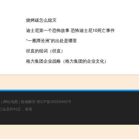
烧烤碳怎么熄灭
迪士尼第一个恐怖故事 恐怖迪士尼10死亡事件
“一雁蹲沧洲”的出处是哪里
径直的组词（径直）
格力集团企业战略（格力集团的企业文化）
章
|
网站地图
|
疑难解答
陕ICP备05039492号
，我们会及时纠正，谢谢