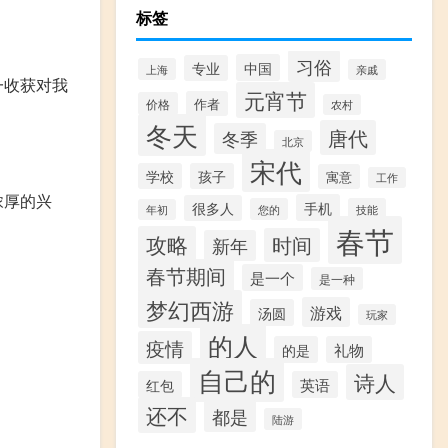
标签
习俗
中国
专业
上海
亲戚
一收获对我
元宵节
作者
价格
农村
冬天
唐代
冬季
北京
宋代
学校
孩子
寓意
工作
浓厚的兴
手机
很多人
您的
技能
年初
春节
攻略
时间
新年
春节期间
是一个
是一种
梦幻西游
游戏
汤圆
玩家
的人
疫情
的是
礼物
自己的
诗人
红包
英语
还不
都是
陆游