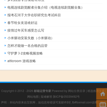
电视连续剧觉醒者分集介绍（电视连续剧觉醒全集）
报考石河子大学在职研究生考试科目
春节给女友送啥好运
疫情过年买车感受怎么写
小米驱动安装失败（小米驱动）
怎样才能做一名合格的品管
守护萝卜2攻略视频攻略
atticroom 游戏攻略
Copyright © 2012 - 2026
邮箱运营专家
Powered by
网站分类目录
|
精选推荐文章
|
网站地图
|
疑难解答
陕ICP备05039492号
声明：本站内容来自互联网，如信息有错误可发邮件到f_fb#foxmail.com说明，我们