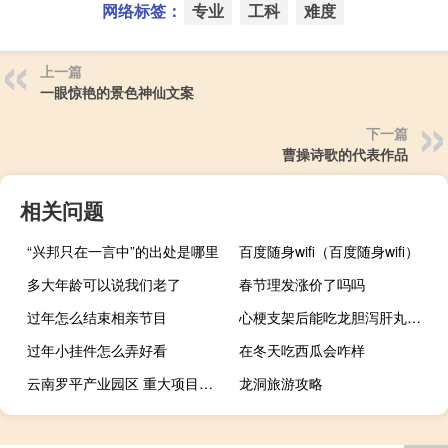
网络标签：
专业
工科
难度
上一篇
一眼惊艳的景色神仙文案
下一篇
曹操诗歌的代表作品
相关问题
“兴邦只在一言中”的出处是哪里
百度随身wifi（百度随身wifi）
多大年龄可以说我们老了
春节理发涨价了吗吗
过年怎么结束相亲节目
心梗支架后能吃龙胆泻肝丸吗（心梗支架后能活多久）
过年小挂件怎么弄好看
在冬天吃西瓜会咋样
云南罗平产业园区 重大项目支撑生物资源加工产业集群强势崛起 到底什么情况嘞
龙洞旅游攻略