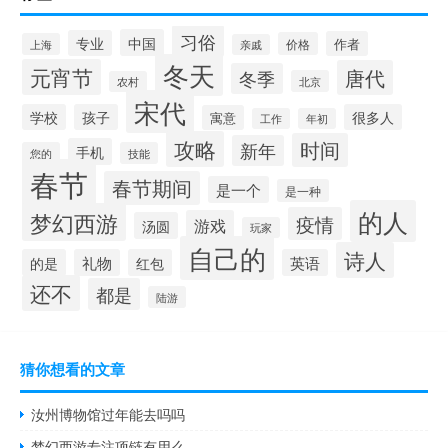
习俗
中国
专业
作者
价格
上海
亲戚
冬天
元宵节
唐代
冬季
北京
农村
宋代
学校
孩子
很多人
寓意
工作
年初
攻略
时间
新年
手机
您的
技能
春节
春节期间
是一个
是一种
的人
梦幻西游
疫情
游戏
汤圆
玩家
自己的
诗人
的是
礼物
红包
英语
还不
都是
陆游
猜你想看的文章
汝州博物馆过年能去吗吗
梦幻西游专注项链有用么