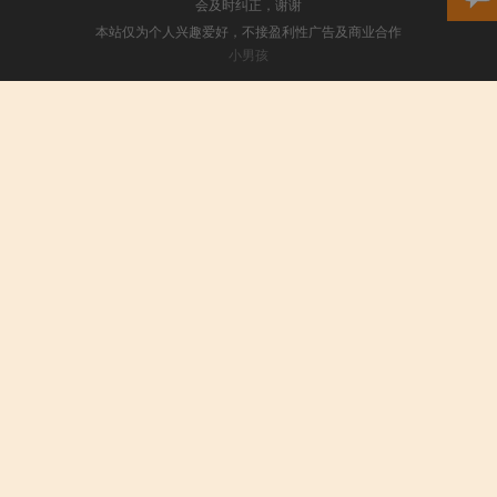
会及时纠正，谢谢
本站仅为个人兴趣爱好，不接盈利性广告及商业合作
小男孩