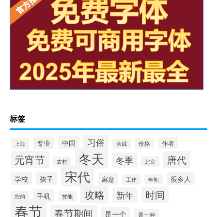
标签
习俗
中国
专业
作者
价格
上海
亲戚
冬天
元宵节
唐代
冬季
北京
农村
宋代
学校
孩子
很多人
寓意
工作
年初
攻略
时间
新年
手机
您的
技能
春节
春节期间
是一个
是一种