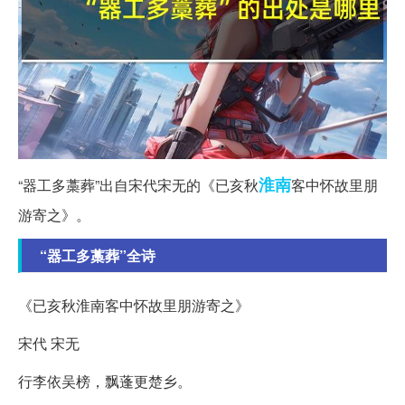
淮南
“器工多藁葬”出自宋代宋无的《已亥秋
客中怀故里朋
游寄之》。
“器工多藁葬”全诗
《已亥秋淮南客中怀故里朋游寄之》
宋代 宋无
行李依吴榜，飘蓬更楚乡。