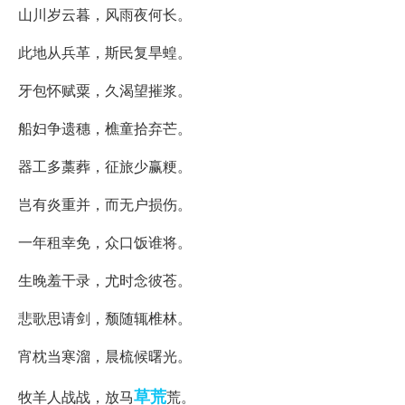
山川岁云暮，风雨夜何长。
此地从兵革，斯民复旱蝗。
牙包怀赋粟，久渴望摧浆。
船妇争遗穗，樵童拾弃芒。
器工多藁葬，征旅少赢粳。
岂有炎重并，而无户损伤。
一年租幸免，众口饭谁将。
生晚羞干录，尤时念彼苍。
悲歌思请剑，颓随辄椎林。
宵枕当寒溜，晨梳候曙光。
草荒
牧羊人战战，放马
荒。