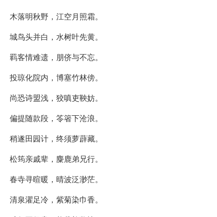
木落明秋野，江空月照霜。
城鸟头并白，水树叶先黄。
羁客情难遗，朋侪与不忘。
投琼化院内，博塞竹林傍。
尚恐诗盟浅，狡嗔吏鞅妨。
偏提随款段，笭箵下沧浪。
稍遂田园计，终须萝薜藏。
松筠亲戚辈，麋鹿弟兄行。
春寺寻暄暖，晴波泛渺茫。
清泉濯足冷，紫菊染巾香。