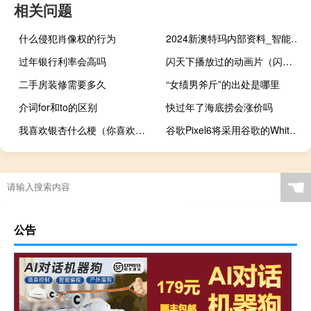
相关问题
什么侵犯肖像权的行为
2024新澳特玛内部资料_智能AI深度解析_爱采购版v47.08.603
过年银行利率会高吗
闪天下播放过的动画片（闪天下简介）
二手房装修需要多久
“女绩男斧斤”的出处是哪里
介词for和to的区别
快过年了海底捞会涨价吗
我喜欢银杏什么梗（你喜欢银杏吗是什么梗）
谷歌Pixel6将采用谷歌的Whitechapel定制芯片组新的泄漏重申
☚
公告