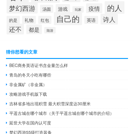
的人
梦幻西游
疫情
游戏
汤圆
玩家
自己的
诗人
的是
礼物
红包
英语
还不
都是
陆游
猜你想看的文章
BEC商务英语证书含金量怎么样
青岛的冬天小吃有哪些
非金属矿（非金属）
攻略游戏手机版下载
吉林省多地出现积雪 最大积雪深度达30厘米
平遥古城在哪个城市（关于平遥古城在哪个城市的介绍）
延世大学在国内认可度
梦幻西游55级打造装备