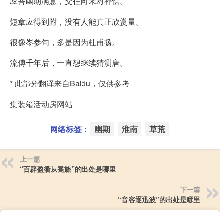
应答幽期满意，交往向来对补偿。
短章应得到附，没有人能真正欣赏量。
很像岑参句，多是因为杜甫扬。
流傅千年后，一直想继续猜测唐。
* 此部分翻译来自Baidu，仅供参考
集装箱活动房网站
网络标签：
幽期
淮南
草荒
上一篇
“百辟盈衢从冕旒”的出处是哪里
下一篇
“音容逐迅波”的出处是哪里