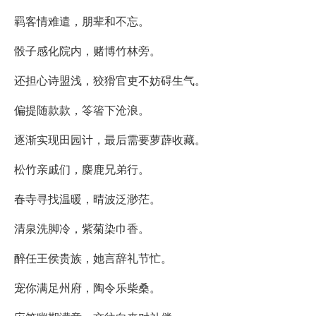
羁客情难遣，朋辈和不忘。
骰子感化院内，赌博竹林旁。
还担心诗盟浅，狡猾官吏不妨碍生气。
偏提随款款，笭箵下沧浪。
逐渐实现田园计，最后需要萝薜收藏。
松竹亲戚们，麋鹿兄弟行。
春寺寻找温暖，晴波泛渺茫。
清泉洗脚冷，紫菊染巾香。
醉任王侯贵族，她言辞礼节忙。
宠你满足州府，陶令乐柴桑。