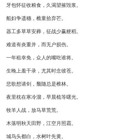
牙包怀征收粮食，久渴望摧毁浆。
船妇争遗穗，樵童拾弃芒。
器工多草草安葬，征战少赢粳稻。
难道有炎重并，而无户损伤。
一年租幸免，众人的嘴吃谁将。
生晚上羞干录，尤其时念彼苍。
悲歌想请剑，颓随总是椎林。
夜里枕在寒冷溜，早晨梳等曙光。
牧羊人战，放马草荒荒。
木落明秋天田野，江空月照霜。
城鸟头都白，水树叶先黄。