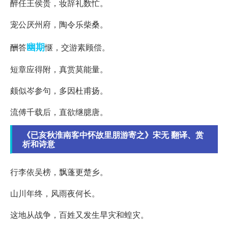
醉任王侯贵，妆辞礼数忙。
宠公厌州府，陶令乐柴桑。
幽期
酬答
惬，交游素顾偿。
短章应得附，真赏莫能量。
颇似岑参句，多因杜甫扬。
流傅千载后，直欲继臆唐。
《已亥秋淮南客中怀故里朋游寄之》宋无 翻译、赏
析和诗意
行李依吴榜，飘蓬更楚乡。
山川年终，风雨夜何长。
这地从战争，百姓又发生旱灾和蝗灾。