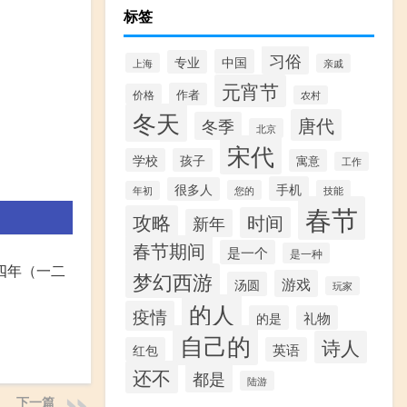
标签
习俗
中国
专业
上海
亲戚
元宵节
作者
价格
农村
冬天
唐代
冬季
北京
宋代
学校
孩子
寓意
工作
手机
很多人
您的
技能
年初
春节
攻略
时间
新年
春节期间
是一个
是一种
四年（一二
梦幻西游
游戏
汤圆
玩家
的人
疫情
的是
礼物
自己的
诗人
红包
英语
还不
都是
陆游
下一篇