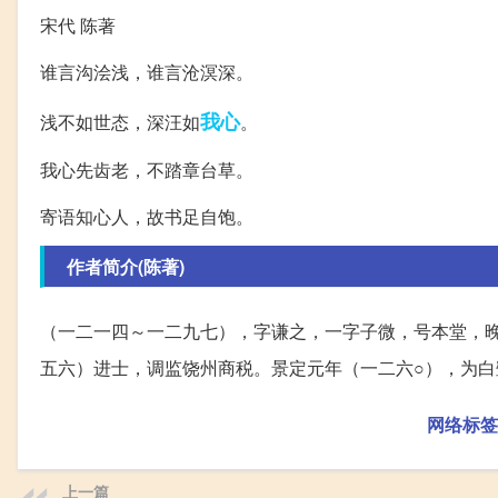
宋代 陈著
谁言沟浍浅，谁言沧溟深。
我心
浅不如世态，深汪如
。
我心先齿老，不踏章台草。
寄语知心人，故书足自饱。
作者简介(陈著)
（一二一四～一二九七），字谦之，一字子微，号本堂，
五六）进士，调监饶州商税。景定元年（一二六○），为白
网络标签
上一篇