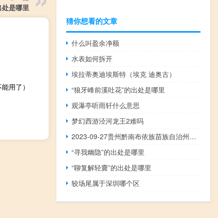
出处是哪里
猜你想看的文章
什么叫盈余净额
水表如何拆开
埃拉蒂奥迪埃斯特（埃克 迪奥古）
不能用了）
“狼牙峰前溪吐花”的出处是哪里
观瀑亭听雨轩什么意思
梦幻西游泾河龙王2难吗
2023-09-27贵州黔南布依族苗族自治州长顺县(鹿茸菇)的报价是多少
“寻我幽隐”的出处是哪里
“聊复解轻齎”的出处是哪里
较场尾属于深圳哪个区