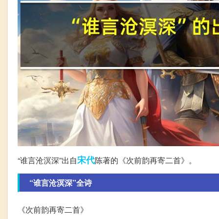
宋代
“谁言沧溟深”出自
陈著的《次前韵再寄二首》。
“谁言沧溟深”全诗
《次前韵再寄二首》