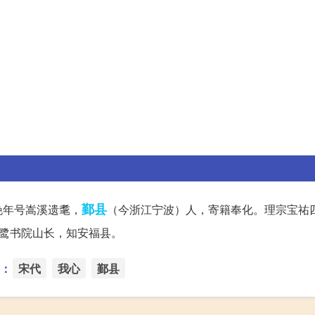
鄞县
晚年号嵩溪遗耄，
（今浙江宁波）人，寄籍奉化。理宗宝祐
鹭书院山长，知安福县。
：
宋代
我心
鄞县