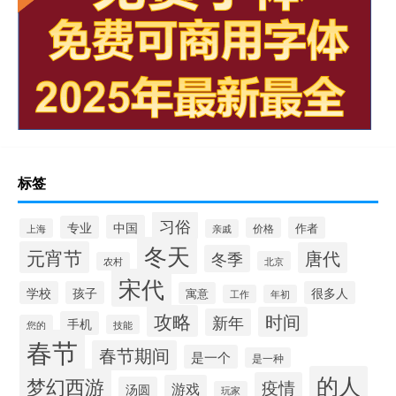
标签
习俗
中国
专业
作者
价格
上海
亲戚
冬天
元宵节
唐代
冬季
北京
农村
宋代
学校
孩子
很多人
寓意
工作
年初
攻略
时间
新年
手机
您的
技能
春节
春节期间
是一个
是一种
的人
梦幻西游
疫情
游戏
汤圆
玩家