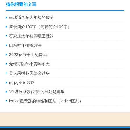
猜你想看的文章
串珠适合多大年龄的孩子
简爱简介100字（简爱简介100字）
石家庄大年初四哪里玩的
山东拜年拍摄方法
2022春节千山免费吗
无锡可以种小麦吗冬天
贵人果树冬天怎么过冬
ntrpg圣诞攻略
“不堪岐路数西东”的出处是哪里
ledlcd显示器的特性和区别（ledlcd区别）