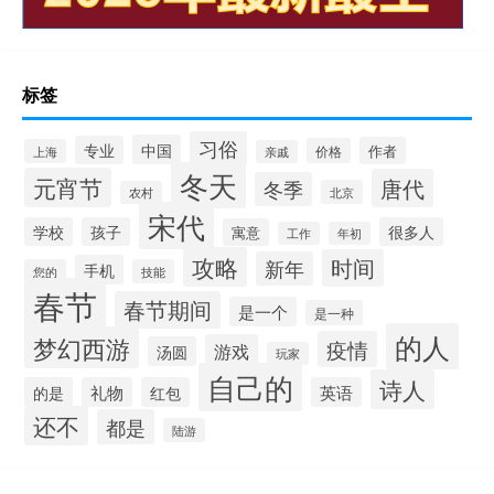
标签
习俗
中国
专业
作者
价格
上海
亲戚
冬天
元宵节
唐代
冬季
北京
农村
宋代
学校
孩子
很多人
寓意
工作
年初
攻略
时间
新年
手机
您的
技能
春节
春节期间
是一个
是一种
的人
梦幻西游
疫情
游戏
汤圆
玩家
自己的
诗人
的是
礼物
红包
英语
还不
都是
陆游