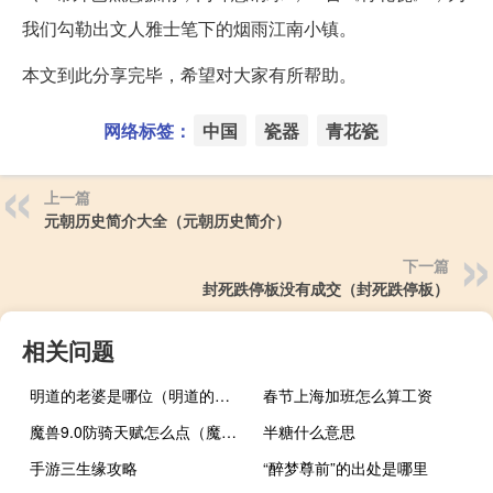
我们勾勒出文人雅士笔下的烟雨江南小镇。
本文到此分享完毕，希望对大家有所帮助。
网络标签：
中国
瓷器
青花瓷
上一篇
元朝历史简介大全（元朝历史简介）
下一篇
封死跌停板没有成交（封死跌停板）
相关问题
明道的老婆是哪位（明道的老婆）
春节上海加班怎么算工资
魔兽9.0防骑天赋怎么点（魔兽世界9.0防骑天赋加点推荐）
半糖什么意思
手游三生缘攻略
“醉梦尊前”的出处是哪里