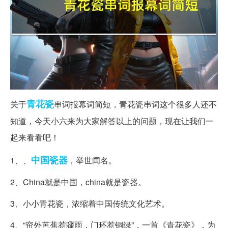
青花瓷
关于
串词报幕词简短，青花瓷串词这个很多人还不
知道，今天小六来为大家解答以上的问题，现在让我们一
起来看看吧！
中国
瓷器
1、、
，举世闻名。
2、China就是中国，china就是瓷器。
3、小小青花瓷，浓缩着中国传统文化艺术。
4、“帘外芭蕉惹骤雨，门环惹铜绿”，一首《青花瓷》，为