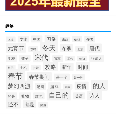
标签
习俗
中国
专业
作者
价格
上海
亲戚
冬天
元宵节
唐代
冬季
北京
农村
宋代
学校
孩子
很多人
寓意
工作
年初
攻略
时间
新年
手机
您的
技能
春节
春节期间
是一个
是一种
的人
梦幻西游
疫情
游戏
汤圆
玩家
自己的
诗人
的是
礼物
红包
英语
还不
都是
陆游