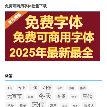
免费可商用字体批量下载
标签
习俗
中国
专业
作者
价格
上海
亲戚
冬天
元宵节
唐代
冬季
北京
农村
宋代
学校
孩子
很多人
寓意
工作
年初