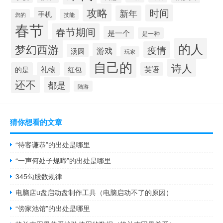
攻略
时间
新年
手机
您的
技能
春节
春节期间
是一个
是一种
的人
梦幻西游
疫情
游戏
汤圆
玩家
自己的
诗人
的是
礼物
红包
英语
还不
都是
陆游
猜你想看的文章
“待客谦恭”的出处是哪里
“一声何处子规啼”的出处是哪里
345勾股数规律
电脑店u盘启动盘制作工具（电脑启动不了的原因）
“傍家池馆”的出处是哪里