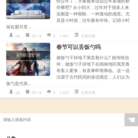
快过年了，大家都来说说过年要做的那
些事吧? 从小到大，过年对于很多人来
说都是一种期盼、一种激动的感觉。尤
其是小时候，过年最有年味。记得小时
候在腊月里...
cjs
02-13
0
481
文章列表
春节可以丢饭勺吗
做饭勺子掉地下寓意着什么? 据传统信
仰，做饭勺子掉地下在闽南地区寓意着
有客人要来，有喜事即将降临。这一说
法源于古代民间的迷信观念，人们认为
饭勺是代表...
cjk
02-13
0
423
文章列表
☚