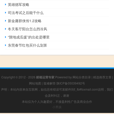
英雄德军攻略
司法考试之后能干什么
新金庸群侠传1.2攻略
冬天客厅阳台怎么挡冷风
“隙地成瓜援”的出处是哪里
东莞春节红包买什么划算
Copyright © 2012 - 2026
邮箱运营专家
Powered by
网站分类目录
|
精选推荐文章
|
网站地图
|
疑难解答
陕ICP备05039492号
声明：本站内容来自互联网，如信息有错误可发邮件到f_fb#foxmail.com说明，我们
会及时纠正，谢谢
本站仅为个人兴趣爱好，不接盈利性广告及商业合作
小男孩