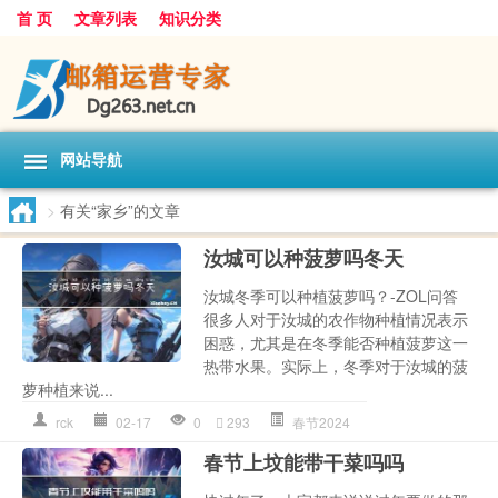
首 页
文章列表
知识分类
网站导航
>
有关“家乡”的文章
汝城可以种菠萝吗冬天
汝城冬季可以种植菠萝吗？-ZOL问答
很多人对于汝城的农作物种植情况表示
困惑，尤其是在冬季能否种植菠萝这一
热带水果。实际上，冬季对于汝城的菠
萝种植来说...
rck
02-17
0
293
春节2024
春节上坟能带干菜吗吗