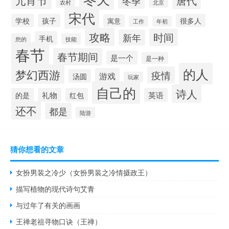
唐代
冬季
北京
农村
宋代
学校
孩子
很多人
寓意
工作
年初
攻略
时间
新年
手机
您的
技能
春节
春节期间
是一个
是一种
的人
梦幻西游
疫情
游戏
汤圆
玩家
自己的
诗人
的是
礼物
红包
英语
还不
都是
陆游
猜你想看的文章
女扮男装之冷少（女扮男装之冷情摄政王）
描写植物的现代诗句艾青
与过年了有关的画画
王禅老祖寻物口诀（王禅）