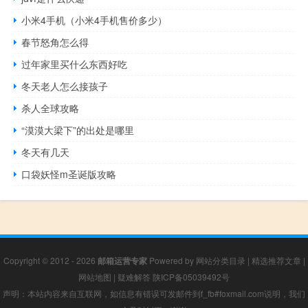
小米4手机（小米4手机售价多少）
春节怒角怎么得
过年家里买什么东西好吃
冬天老人怎么接孩子
杀人全球攻略
“漠漠大梁下”的出处是哪里
冬天有几天
口袋妖怪m圣诞版攻略
Copyright © 2012 - 2026
邮箱运营专家
Powered by
网站分类目录
|
精选推荐文章
|
网站地图
|
疑难解答
陕ICP备05039492号
声明：本站内容来自互联网，如信息有错误可发邮件到f_fb#foxmail.com说明，我们