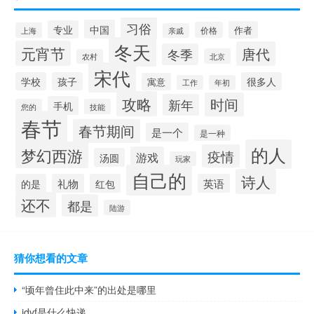
习俗
中国
专业
作者
价格
上海
亲戚
冬天
元宵节
唐代
冬季
北京
农村
宋代
学校
孩子
很多人
寓意
工作
年初
攻略
时间
新年
手机
您的
技能
春节
春节期间
是一个
是一种
的人
梦幻西游
疫情
游戏
汤圆
玩家
自己的
诗人
的是
礼物
红包
英语
还不
都是
陆游
猜你想看的文章
“顷年曾住此中来”的出处是哪里
jdvf是什么快递