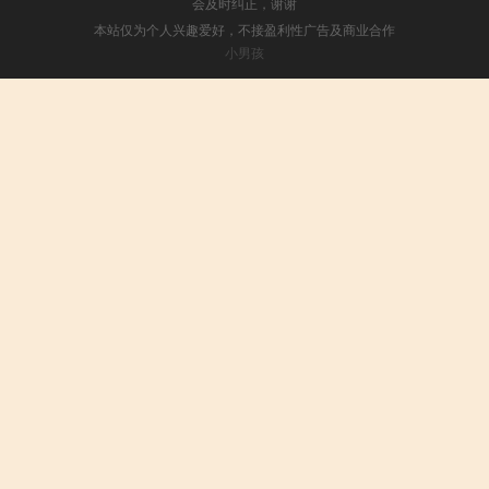
会及时纠正，谢谢
本站仅为个人兴趣爱好，不接盈利性广告及商业合作
小男孩