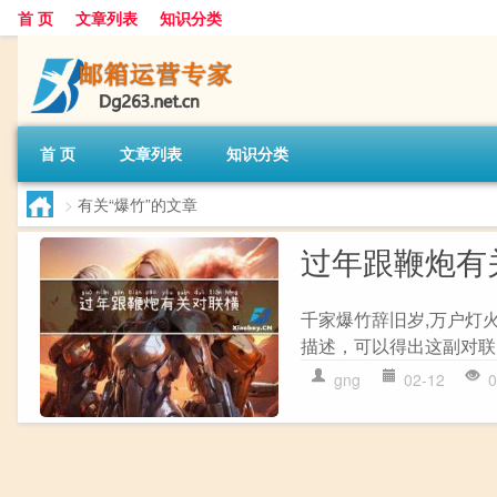
首 页
文章列表
知识分类
首 页
文章列表
知识分类
>
有关“爆竹”的文章
过年跟鞭炮有
千家爆竹辞旧岁,万户灯火
描述，可以得出这副对联
gng
02-12
0