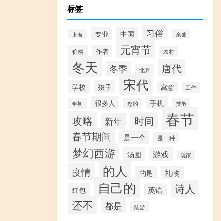
标签
习俗
中国
专业
上海
亲戚
元宵节
作者
价格
农村
冬天
唐代
冬季
北京
宋代
学校
孩子
寓意
工作
手机
很多人
您的
技能
年初
春节
攻略
时间
新年
春节期间
是一个
是一种
梦幻西游
游戏
汤圆
玩家
的人
疫情
的是
礼物
自己的
诗人
红包
英语
还不
都是
陆游