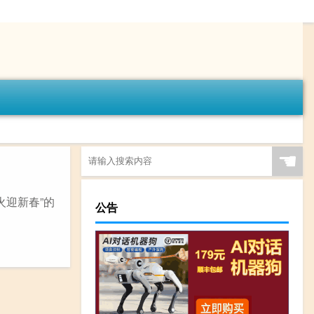
☚
火迎新春”的
公告