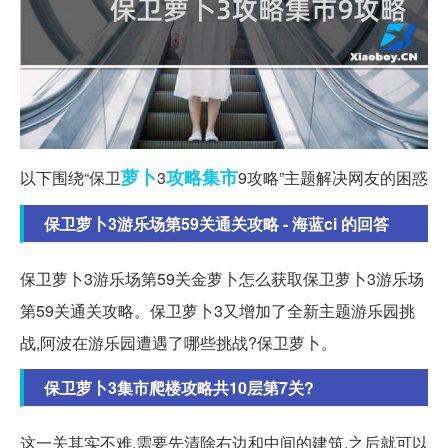
萝卜
攻略
集市
以下围绕“保卫
3
9攻略”主题解决网友的困惑
保卫萝卜3游乐场第59关通关攻略 - 海蓝ci 的回答
保卫萝卜3游乐场第59关金萝卜怎么获取保卫萝卜3游乐场
第59关通关攻略。保卫萝卜3又增加了全新主题游乐园挑
战,阿波在游乐园遭遇了哪些挑战?保卫萝卜。
保卫萝卜3集市爬楼攻略共10层第7关?
这一关其实不难,需要先清除右边和中间的建筑,之后就可以