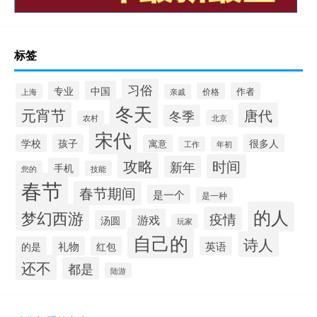
标签
习俗
中国
专业
作者
价格
上海
亲戚
冬天
元宵节
唐代
冬季
北京
农村
宋代
学校
孩子
很多人
寓意
工作
年初
攻略
时间
新年
手机
您的
技能
春节
春节期间
是一个
是一种
的人
梦幻西游
疫情
游戏
汤圆
玩家
自己的
诗人
的是
礼物
红包
英语
还不
都是
陆游