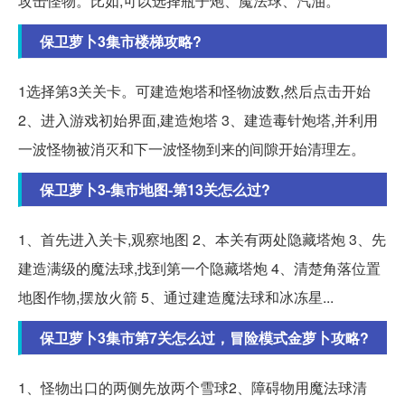
攻击怪物。比如,可以选择瓶子炮、魔法球、汽油。
保卫萝卜3集市楼梯攻略?
1选择第3关关卡。可建造炮塔和怪物波数,然后点击开始
2、进入游戏初始界面,建造炮塔 3、建造毒针炮塔,并利用
一波怪物被消灭和下一波怪物到来的间隙开始清理左。
保卫萝卜3-集市地图-第13关怎么过?
1、首先进入关卡,观察地图 2、本关有两处隐藏塔炮 3、先
建造满级的魔法球,找到第一个隐藏塔炮 4、清楚角落位置
地图作物,摆放火箭 5、通过建造魔法球和冰冻星...
保卫萝卜3集市第7关怎么过，冒险模式金萝卜攻略?
1、怪物出口的两侧先放两个雪球2、障碍物用魔法球清