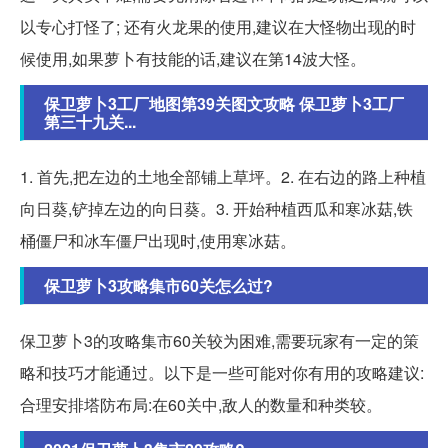
以专心打怪了; 还有火龙果的使用,建议在大怪物出现的时
候使用,如果萝卜有技能的话,建议在第14波大怪。
保卫萝卜3工厂地图第39关图文攻略 保卫萝卜3工厂
第三十九关...
1. 首先,把左边的土地全部铺上草坪。2. 在右边的路上种植
向日葵,铲掉左边的向日葵。3. 开始种植西瓜和寒冰菇,铁
桶僵尸和冰车僵尸出现时,使用寒冰菇。
保卫萝卜3攻略集市60关怎么过?
保卫萝卜3的攻略集市60关较为困难,需要玩家有一定的策
略和技巧才能通过。以下是一些可能对你有用的攻略建议:
合理安排塔防布局:在60关中,敌人的数量和种类较。