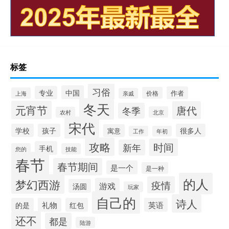
标签
习俗
中国
专业
作者
价格
上海
亲戚
冬天
元宵节
唐代
冬季
北京
农村
宋代
学校
孩子
很多人
寓意
工作
年初
攻略
时间
新年
手机
您的
技能
春节
春节期间
是一个
是一种
的人
梦幻西游
疫情
游戏
汤圆
玩家
自己的
诗人
的是
礼物
红包
英语
还不
都是
陆游